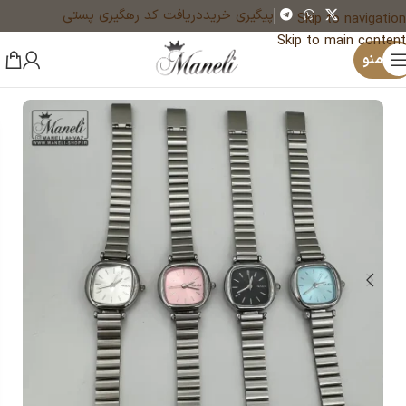
پیگیری خرید
دریافت کد رهگیری پستی
Skip to navigation
Skip to main content
×
یک نفر هم‌اکنون در حال خرید فندک و جاسوئیچی قهو ه ای رنگ چوبی و طلایی گازی HONEST |140408156 است
منو
خانه
ساعت
ساعت زنانه