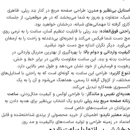
استایل بی‌نظیر و مدرن:
طراحی صفحه مربع در کنار بند ریلی، ظاهری
شیک، متفاوت و به‌روز به شما می‌بخشد که در هر موقعیتی، از جلسات
کاری گرفته تا مهمانی‌های شبانه، درخشان خواهید بود.
راحتی فوق‌العاده:
بند ریلی با قابلیت تنظیم آسان، ساعت را به نرمی روی
مچ دست شما فیکس می‌کند و تجربه‌ای بی‌دغدغه و راحت را به ارمغان
می‌آورد. دیگر نگران اندازه مچ دست خود نباشید.
کیفیت وارداتی و دوام بالا:
با بهره‌گیری از بهترین متریال وارداتی در
ساخت بدنه و بند، این ساعت مقاومت بالایی در برابر خط و خش،
رطوبت و فرسایش از خود نشان می‌دهد و طول عمر بالایی دارد.
تنوع کاربرد:
طراحی این ساعت به گونه‌ای است که به راحتی با استایل‌های
مختلف، از کژوال گرفته تا رسمی، هماهنگ می‌شود و آن را به یک
اکسسوری همه‌کاره تبدیل می‌کند.
هدیه‌ای نفیس و ماندگار:
با طراحی لوکس و کیفیت مثال‌زدنی،
ساعت
زنانه صفحه مربع بند ریلی
نایدو یک انتخاب بی‌نظیر برای هدیه دادن به
عزیزانتان در مناسبت‌های خاص است.
برند معتبر نایدو:
اطمینان از خرید محصولی از برندی شناخته‌شده و قابل
اعتماد در زمینه طراحی و تولید ساعت‌های باکیفیت و مد روز.
درخششی بی‌انتها با ساعت نایدو