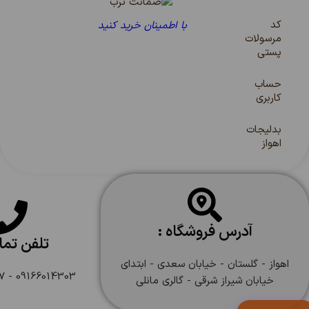
کد
با اطمینان خرید کنید
مرسولات
پستی
حساب
کاربری
بدلیجات
اهواز
آدرس فروشگاه :
تلفن تم
اهواز - گلستان - خیابان سعدی - ابتدای
09166014303 - 09166108747
خیابان شیراز شرقی - گالری مانلی