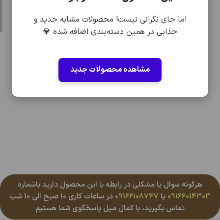
اما جای نگرانی نیست! محصولات مشابه جدید و
جذابی در همین دسته‌بندی اضافه شده 💎
مشاهده محصولات جدید
هرگونه سوال یا مشکلی در رابطه با این محصول دارید باشماره
09166014303
یا
09166108747
در ساعات کاری 10 صبح الی 10 شب
تماس بگیرید، با کمال میل پاسخگوی شما هستیم