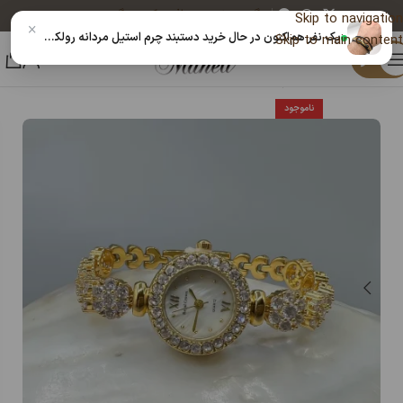
پیگیری خرید
دریافت کد رهگیری پستی
Skip to navigation
×
یک نفر هم‌اکنون در حال خرید دستبند چرم استیل مردانه رولکس | رنگ ثابت | مشکی طلایی 14030813 است
Skip to main content
منو
خانه
ساعت
ساعت زنانه
ناموجود