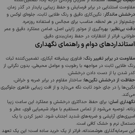
کیفیت بی‌همتا:
استفاده از متریال وارداتی درجه یک، تضمین‌کننده
مقاومت استثنایی در برابر فرسایش و حفظ زیبایی پایدار در گذر زمان.
درخشش ماندگار:
نگین‌کاری دقیق و رنگ طلایی ثابت، جلوه‌ای لوکس و
چشم‌نواز در هر لحظه، مناسب برای مجالس و استفاده روزمره.
دقت بی‌نظیر:
بهره‌گیری از موتور ژاپنی اصل، ضامن عملکرد دقیق و عمر
طولانی، فراتر از انتظارات در حفظ زمان‌بندی دقیق.
استانداردهای دوام و راهنمای نگهداری
مقاومت در برابر تغییر رنگ:
فناوری پیشرفته آبکاری، تضمین‌کننده ثبات
رنگ طلایی ثابت در مواجهه با رطوبت و عوامل محیطی، بدون نگرانی از
کدر شدن یا از دست دادن درخشش.
حفاظت از درخشش نگین‌ها:
ساختار مقاوم در برابر ضربه و خراش،
نگین‌ها را در جای خود ثابت نگه می‌دارد و از افت زیبایی ظاهری جلوگیری
می‌کند.
نگهداری آسان:
برای حفظ حداکثری درخشش و عملکرد این ساعت زیبا
زنانه، توصیه می‌شود از تماس مستقیم با مواد شیمیایی قوی، عطر و
اسپری‌های آرایشی و ضربه‌های شدید اجتناب شود. تمیز کردن با یک
دستمال نرم و خشک کافی است.
این سرمایه‌گذاری هوشمندانه، فراتر از یک خرید ساده است؛ این یک تعهد