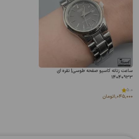
ساعت زنانه کاسیو صفحه طوسی| نقره ای
14040933
5.0
۱,۰۴۵,۰۰۰
تومان