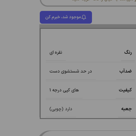
موجود شد، خبرم کن
رنگ
نقره ای
ضدآب
در حد شستشوی دست
کیفیت
های کپی درجه 1
جعبه
دارد (چوبی)