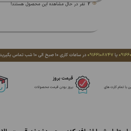
2
نفر در حال مشاهده این محصول هستند!
09166
یا
09166108747
در ساعات کاری 10 صبح الی 10 شب تماس بگیرید، با کمال میل پاسخگوی شما هستیم
قیمت بروز
ن با تمام کارت های
بروز بودن قیمت محصولات