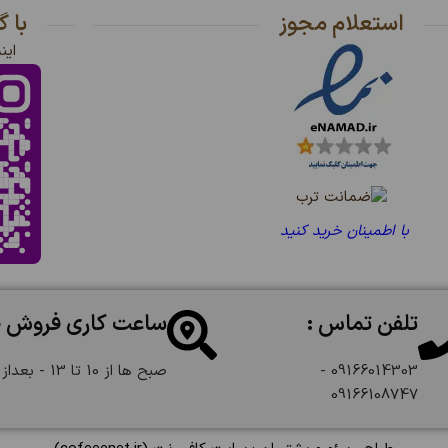
استعلام مجوز
با 
این
با اطمینان خرید کنید
تلفن تماس :
ساعت کاری فروش 
09166014303 -
صبح ها از 10 تا 13 - بعداز ظهر از 18 تا 22:30
09166108747