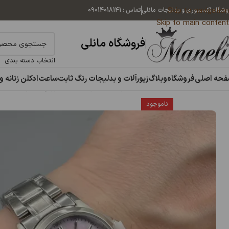
Skip to navigation
وشگاه اکسسوری و بدلیجات مانلی
تماس : 09014018141
Skip to main content
فروشگاه مانلی
انتخاب دسته بندی
حه اصلی
فروشگاه
وبلاگ
زیورآلات و بدلیجات رنگ ثابت
ساعت
ادکلن زنانه و
خانه
ساعت
ساعت زنانه
ساعت زنانه کاسیو صفحه صورتی | نقره ای 14040932
ناموجود