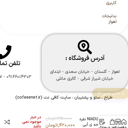
کاربری
بدلیجات
اهواز
آدرس فروشگاه :
تلفن تم
اهواز - گلستان - خیابان سعدی - ابتدای
09166014303 - 09166108747
خیابان شیراز شرقی - گالری مانلی
از مانلی بپرس 💬
طراح ، سئو و پشتیبان :
سایت کافی نت
(cofeeenet.ir)
در انبار
۱,۶۵۰,۰۰۰
تومان
ساعت NIADU نقره
موجود نمی
ای صفحه ی آبی
۱,۴۲۰,۰۰۰
تومان
باشد
خانه
فروشگاه
سبد خرید
وبلاگ