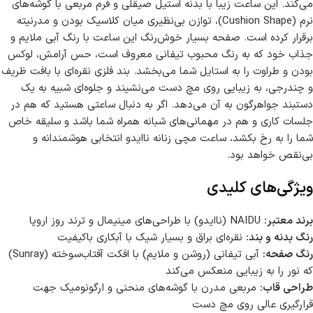
می‌کند. این ساعت زیبا با بدنه استیل صیقلی و فرم مربعی با گوشه‌های
نرم (Cushion Shape)، توازن بی‌نظیری میان کلاسیک بودن و مدرنیته
برقرار کرده است. صفحه بسیار خوش‌رنگ این ساعت با رنگ آبی ملایم و
جذاب خود که به رنگ محبوب تیفانی معروف است، حس آرامش، لوکس
بودن و طراوت را به استایل شما می‌بخشد. بند فلزی نقره‌ای با بافت ظریف
و چند‌رجی، به زیبایی روی مچ دست می‌نشیند و جلوه‌ای شبیه به یک
دستبند جواهرگون به آن می‌دهد. اگر به دنبال ساعتی هستید که هم در
جلسات کاری و هم در مهمانی‌های شبانه همراه شما باشد و سلیقه خاص
شما را به رخ بکشد، ساعت مچی زنانه ناایدو انتخابی هوشمندانه و
بی‌نقص خواهد بود.
ویژگی‌های کلیدی
برند معتبر:
NAIDU (ناایدو) با طراحی‌های مینیمال و ترند روز اروپا
رنگ بدنه و بند:
نقره‌ای براق و بسیار شیک با آبکاری باکیفیت
رنگ صفحه:
آبی تیفانی (روشن و ملایم) با افکت آفتاب‌سوخته (Sunray)
که نور را به زیبایی منعکس می‌کند
طراحی قاب:
مربعی مدرن با گوشه‌های منحنی و ارگونومیک جهت
قرارگیری عالی روی مچ دست