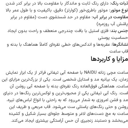
ثبات رنگ:
دارای رنگ ثابت و ماندگار با مقاومت بالا در برابر کدر شدن
نوع موتور:
موتور باطری‌خور (کوارتز) دقیق، باکیفیت و با طول عمر بالا
مقاومت در برابر آب:
مقاوم در حد شستشوی دست (مقاوم در برابر
پاشش آب روزمره)
جنس بند:
فلزی استیل با بافت چند‌رجی منعطف و راحت بدون ایجاد
حساسیت پوستی
نشانگرها:
عقربه‌ها و اندکس‌های خطی نقره‌ای کاملاً هماهنگ با بدنه و
قاب ساعت
مزایا و کاربردها
ساعت مچی زنانه NAIDU با صفحه آبی تیفانی فراتر از یک ابزار نمایش
زمان، یک بیانیه مد و استایل شخصی است. یکی از بزرگ‌ترین مزایای این
ساعت، هماهنگی فوق‌العاده رنگ نقره‌ای بدنه با صفحه آبی روشن آن
است. رنگ آبی تیفانی یکی از محبوب‌ترین و لوکس‌ترین رنگ‌ها در دنیای
مد و فشن امروزی به شمار می‌رود که به راحتی با انواع لباس‌های تیره،
روشن و حتی رنگ‌های پاستلی ست می‌شود. قاب مربعی و ظریف این
ساعت به مچ دست‌های لاغر و متوسط جلوه‌ای بسیار شکیل و کشیده
می‌بخشد و دستبند زنجیری آن حس آراستگی بیشتری ایجاد می‌کند.