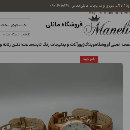
Skip to navigation
وشگاه اکسسوری و بدلیجات مانلی
تماس : 09014018141
Skip to main content
فروشگاه مانلی
انتخاب دسته بندی
حه اصلی
فروشگاه
وبلاگ
زیورآلات و بدلیجات رنگ ثابت
ساعت
ادکلن زنانه و
خانه
ساعت
ساعت زنانه
ست ساعت زنانه و مردانه بند چرم عسلی |41029
ناموجود