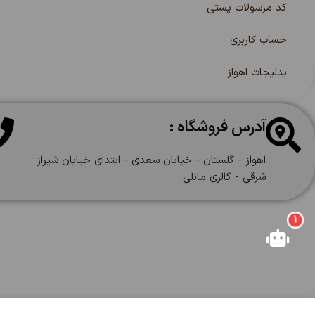
کد مرسولات پستی
حساب کاربری
بدلیجات اهواز
آدرس فروشگاه :
اهواز - گلستان - خیابان سعدی - ابتدای خیابان شیراز
شرقی - گالری مانلی
1