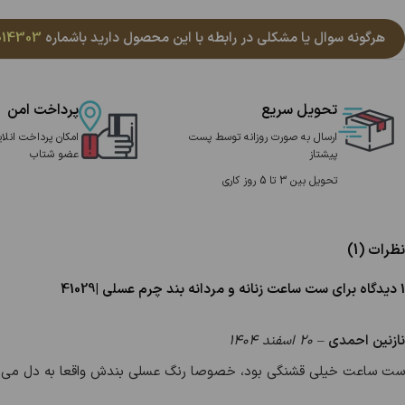
هرگونه سوال یا مشکلی در رابطه با این محصول دارید باشماره
014303
تحویل سریع
پرداخت امن
ارسال به صورت روزانه توسط پست
امکان پرداخت انلای
پیشتاز
عضو شتاب
تحویل بین 3 تا 5 روز کاری
نظرات (1)
1 دیدگاه برای
ست ساعت زنانه و مردانه بند چرم عسلی |41029
نازنین احمدی
–
20 اسفند 1404
ست ساعت خیلی قشنگی بود، خصوصا رنگ عسلی بندش واقعا به دل می‌نشینه