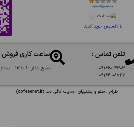
با اطمینان خرید کنید
تلفن تماس :
ساعت کاری فروش 
09166014303 -
صبح ها از 10 تا 13 - بعداز ظهر از 18 تا 22:30
09166108747
طراح ، سئو و پشتیبان :
سایت کافی نت
(cofeeenet.ir)