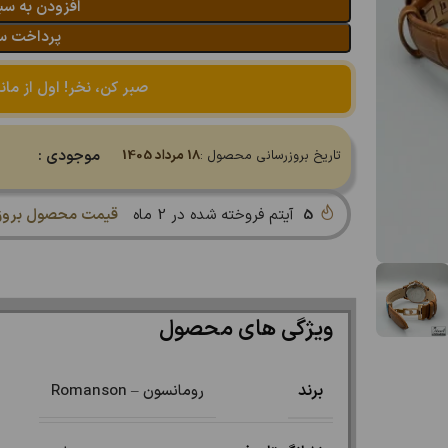
افزودن به سب
پرداخت س
صبر کن، نخر! اول از مان
موجودی :
تاریخ بروزرسانی محصول :
18 مرداد 1405
5
آیتم فروخته شده در 2 ماه
قیمت محصول بروز 
ویژگی های محصول
برند
رومانسون – Romanson