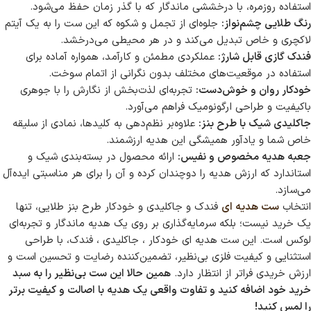
استفاده روزمره، با درخششی ماندگار که با گذر زمان حفظ می‌شود.
رنگ طلایی چشم‌نواز:
جلوه‌ای از تجمل و شکوه که این ست را به یک آیتم
لاکچری و خاص تبدیل می‌کند و در هر محیطی می‌درخشد.
فندک گازی قابل شارژ:
عملکردی مطمئن و کارآمد، همواره آماده برای
استفاده در موقعیت‌های مختلف بدون نگرانی از اتمام سوخت.
خودکار روان و خوش‌دست:
تجربه‌ای لذت‌بخش از نگارش را با جوهری
باکیفیت و طراحی ارگونومیک فراهم می‌آورد.
جاکلیدی شیک با طرح بنز:
علاوه‌بر نظم‌دهی به کلیدها، نمادی از سلیقه
خاص شما و یادآور همیشگی این هدیه ارزشمند.
جعبه هدیه مخصوص و نفیس:
ارائه محصول در بسته‌بندی شیک و
استاندارد که ارزش هدیه را دوچندان کرده و آن را برای هر مناسبتی ایده‌آل
می‌سازد.
انتخاب
ست هدیه ای
فندک و جاکلیدی و خودکار طرح بنز طلایی، تنها
یک خرید نیست؛ بلکه سرمایه‌گذاری بر روی یک هدیه ماندگار و تجربه‌ای
لوکس است. این ست هدیه ای خودکار ، جاکلیدی ، فندک، با طراحی
استثنایی و کیفیت فلزی بی‌نظیر، تضمین‌کننده رضایت و تحسین است و
ارزش خریدی فراتر از انتظار دارد.
همین حالا این ست بی‌نظیر را به سبد
خرید خود اضافه کنید و تفاوت واقعی یک هدیه با اصالت و کیفیت برتر
را لمس کنید!