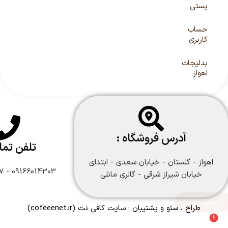
پستی
حساب
کاربری
بدلیجات
اهواز
آدرس فروشگاه :
تلفن تم
اهواز - گلستان - خیابان سعدی - ابتدای
09166014303 - 09166108747
خیابان شیراز شرقی - گالری مانلی
طراح ، سئو و پشتیبان :
سایت کافی نت
(cofeeenet.ir)
1