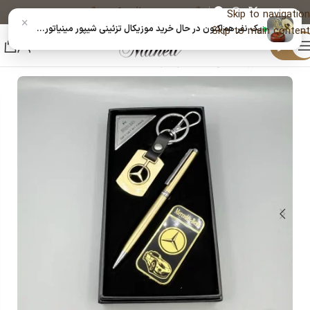
پیگیری خرید
دریافت کد رهگیری پستی
Skip to navigation
×
یک نفر هم‌اکنون در حال خرید موزیکال تزئینی شیپور مینیاتوری|14040835 است
Skip to main content
منو
خانه
اکسسوری مانلی
ست خودکار هدیه ای