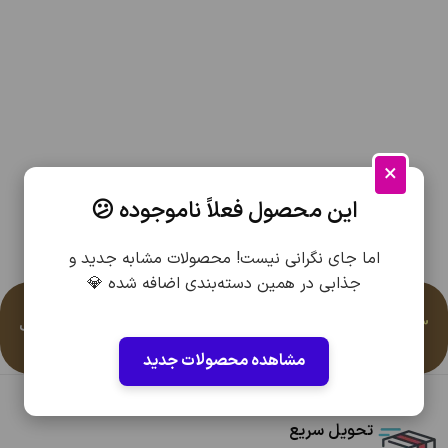
×
این محصول فعلاً ناموجوده 😕
اما جای نگرانی نیست! محصولات مشابه جدید و
جذابی در همین دسته‌بندی اضافه شده 💎
هرگونه سوال یا مشکلی در رابطه با این محصول دارید باشماره
09166014303
یا
09166108747
در ساعات کاری 10 صبح الی 10 شب
تماس بگیرید، با کمال میل پاسخگوی شما هستیم
مشاهده محصولات جدید
تحویل سریع