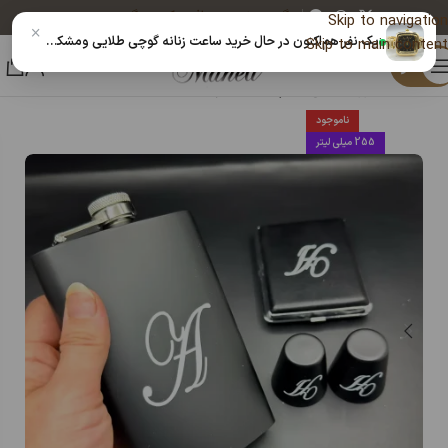
پیگیری خرید
دریافت کد رهگیری پستی
Skip to navigation
×
یک نفر هم‌اکنون در حال خرید ساعت زنانه گوچی طلایی ومشکی صفحه مربع|14040854 است
Skip to main content
منو
خانه
اکسسوری مانلی
هیپ فلاسک و شات
ناموجود
255 میلی لیتر