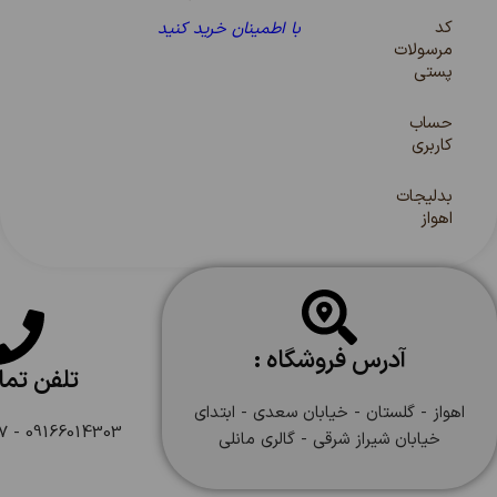
کد
با اطمینان خرید کنید
مرسولات
پستی
حساب
کاربری
بدلیجات
اهواز
آدرس فروشگاه :
تلفن تم
اهواز - گلستان - خیابان سعدی - ابتدای
09166014303 - 09166108747
خیابان شیراز شرقی - گالری مانلی