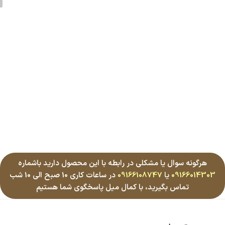
هرگونه سوال یا مشکلی در رابطه با این محصول دارید باشماره
09166014303
یا
09166108747
در ساعات کاری 10 صبح الی 10 شب
تماس بگیرید، با کمال میل پاسخگوی شما هستیم