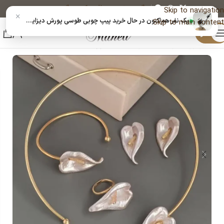
پیگیری خرید
دریافت کد رهگیری پستی
Skip to navigation
×
یک نفر هم‌اکنون در حال خرید پیپ چوبی طوسی پورش دیزاین 140307114 است
Skip to main content
منو
خانه
زیورآلات و بدلیجات رنگ ثابت
سرویس مجلسی