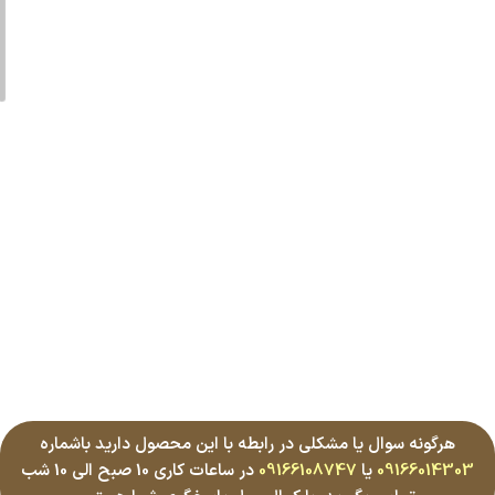
هرگونه سوال یا مشکلی در رابطه با این محصول دارید باشماره
09166014303
یا
09166108747
در ساعات کاری 10 صبح الی 10 شب