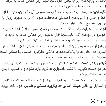
کاغذی، پارچه‌های زبر یا لباس خودداری کنید، زیرا ممکن است به لنزها
آسیب رسانده و خط و خش ایجاد کنند.
نگهداری:
همیشه عینک خود را در قاب مخصوص آن نگهداری کنید تا از
خط و خش و آسیب‌های احتمالی محافظت شود. آن را به صورت روباز یا
بر روی سطوح خشن قرار ندهید.
اجتناب از حرارت بالا:
عینک را در معرض دمای بسیار بالا (مانند داشبورد
خودرو در روزهای گرم تابستان) قرار ندهید، زیرا ممکن است به فریم یا
پوشش لنز آسیب برساند و باعث تغییر شکل یا ترک‌خوردگی شود.
پرهیز از مواد شیمیایی:
از تماس عینک با مواد شیمیایی قوی مانند عطر،
اسپری مو، حلال‌ها یا پاک‌کننده‌های خانگی جلوگیری کنید، زیرا ممکن است
به پوشش لنزها یا جنس فریم آسیب برسانند.
گرفتن با دو دست:
هنگام گذاشتن یا برداشتن عینک، سعی کنید آن را با
هر دو دست بگیرید تا فشار نامتوازن به فریم وارد نشود و از آسیب دیدن
لولاها جلوگیری شود.
با رعایت این نکات ساده، می‌توانید سال‌ها از دید شفاف، محافظت کامل
و استایل بی‌نظیر
عینک آفتابی uv پلاریزه مشکی و طلایی
خود لذت ببرید.
نظرات (0)