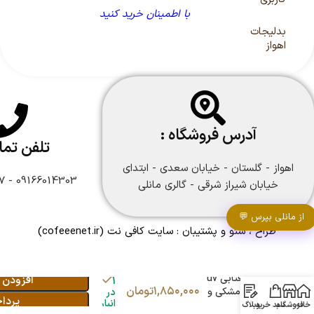
با اطمینان خرید کنید
بدلیجات
اهواز
آدرس فروشگاه :
تلفن تم
اهواز - گلستان - خیابان سعدی - ابتدای
09166014303 - 09166108747
خیابان شیراز شرقی - گالری مانلی
از مانلی بپرس 💬
طراح ، سئو و پشتیبان :
سایت کافی نت
(cofeeenet.ir)
عینک آفتابی uv
افزودن 
1
۱,۸۵۰,۰۰۰
تومان
پلاریزه مشکی و
در
پردا
انبار
طلایی
خانه
فروشگاه
سبد خرید
وبلاگ