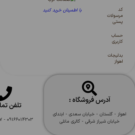
کد
با اطمینان خرید کنید
مرسولات
پستی
حساب
کاربری
بدلیجات
اهواز
آدرس فروشگاه :
تلفن تم
اهواز - گلستان - خیابان سعدی - ابتدای
09166014303 - 09166108747
خیابان شیراز شرقی - گالری مانلی