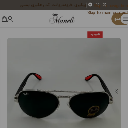
پیگیری خرید
دریافت کد رهگیری پستی
Skip to navigation
Skip to main content
×
یک نفر هم‌اکنون در حال خرید گوشواره ظریف طلایی گل میخی با ترکیب مروارید|14040742 است
منو
خانه
عینک
عینک مردانه
ناموجود