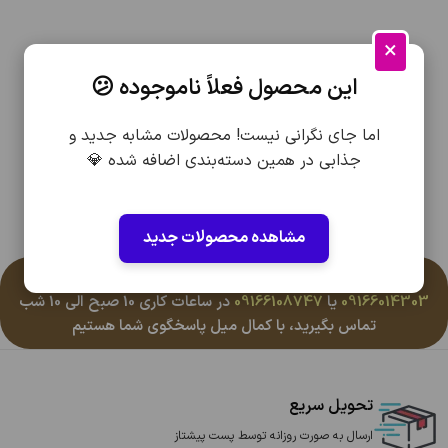
×
این محصول فعلاً ناموجوده 😕
اما جای نگرانی نیست! محصولات مشابه جدید و
جذابی در همین دسته‌بندی اضافه شده 💎
مشاهده محصولات جدید
هرگونه سوال یا مشکلی در رابطه با این محصول دارید باشماره
09166014303
یا
09166108747
در ساعات کاری 10 صبح الی 10 شب
تماس بگیرید، با کمال میل پاسخگوی شما هستیم
تحویل سریع
ارسال به صورت روزانه توسط پست پیشتاز