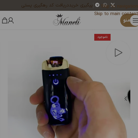
پیگیری خرید
دریافت کد رهگیری پستی
Skip to navigation
Skip to main content
×
یک نفر هم‌اکنون در حال خرید دستبند النگویی حصیری مردانه با پلاک cartier | استیل | رنگ ثابت 14030615 است
منو
خانه
فندک
فندک شارژی
ناموجود