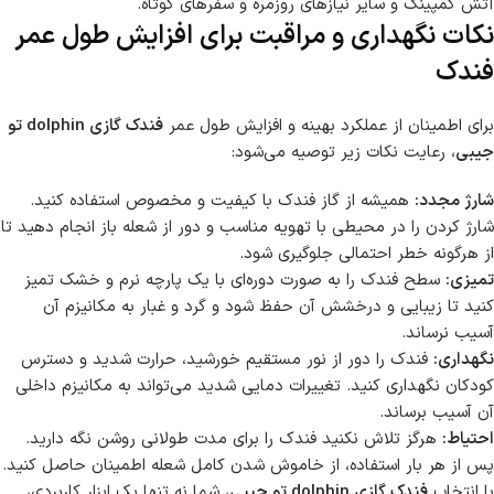
آتش کمپینگ و سایر نیازهای روزمره و سفرهای کوتاه.
نکات نگهداری و مراقبت برای افزایش طول عمر
فندک
برای اطمینان از عملکرد بهینه و افزایش طول عمر
فندک گازی dolphin تو
جیبی
، رعایت نکات زیر توصیه می‌شود:
شارژ مجدد:
همیشه از گاز فندک با کیفیت و مخصوص استفاده کنید.
شارژ کردن را در محیطی با تهویه مناسب و دور از شعله باز انجام دهید تا
از هرگونه خطر احتمالی جلوگیری شود.
تمیزی:
سطح فندک را به صورت دوره‌ای با یک پارچه نرم و خشک تمیز
کنید تا زیبایی و درخشش آن حفظ شود و گرد و غبار به مکانیزم آن
آسیب نرساند.
نگهداری:
فندک را دور از نور مستقیم خورشید، حرارت شدید و دسترس
کودکان نگهداری کنید. تغییرات دمایی شدید می‌تواند به مکانیزم داخلی
آن آسیب برساند.
احتیاط:
هرگز تلاش نکنید فندک را برای مدت طولانی روشن نگه دارید.
پس از هر بار استفاده، از خاموش شدن کامل شعله اطمینان حاصل کنید.
با انتخاب
فندک گازی dolphin تو جیبی
، شما نه تنها یک ابزار کاربردی،