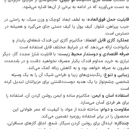
با انتخاب
فندک گازی dolphin تو جیبی
، مجموعه‌ای از مزایای کاربردی را
به دست می‌آورید که در ادامه به برخی از آن‌ها اشاره می‌شود:
قابلیت حمل فوق‌العاده:
به لطف ابعاد کوچک و وزن سبک، به راحتی در
جیب پیراهن، شلوار، کیف پول یا کیف دستی جای می‌گیرد و همیشه در
دسترس است.
عملکرد گازی قابل اعتماد:
مکانیزم گازی این فندک شعله‌ای پایدار و
یکنواخت ارائه می‌دهد که در شرایط مختلف قابل استفاده است.
صرفه اقتصادی و دوستدار محیط زیست:
با قابلیت شارژ مجدد گاز، دیگر
نیازی به خرید مداوم فندک یکبار مصرف نخواهید داشت و در بلندمدت
مقرون به صرفه خواهد بود و به کاهش زباله کمک می‌کند.
زیبایی و تنوع:
رنگ‌بندی‌های زیبا و طراحی شیک آن را به یک وسیله
شخصی چشم‌نواز یا یک هدیه دوست‌داشتنی برای عزیزانتان تبدیل کرده
است.
استفاده آسان و ایمن:
مکانیزم ساده و ایمن روشن کردن آن، استفاده را
برای هر فردی آسان می‌سازد.
مقاومت و دوام:
ساخته شده از مواد با کیفیت که عمر طولانی این
محصول را در برابر استفاده روزمره تضمین می‌کند.
چندکاره:
ایده‌آل برای روشن کردن سیگار، شمع، اجاق گازهای مسافرتی،