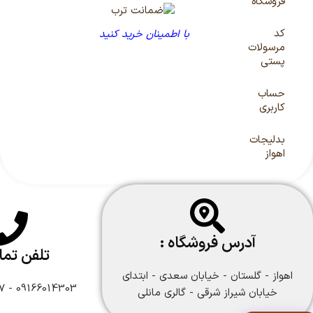
فروشگاه
کد
با اطمینان خرید کنید
مرسولات
پستی
حساب
کاربری
بدلیجات
اهواز
آدرس فروشگاه :
تلفن تم
اهواز - گلستان - خیابان سعدی - ابتدای
09166014303 - 09166108747
خیابان شیراز شرقی - گالری مانلی