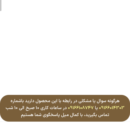
هرگونه سوال یا مشکلی در رابطه با این محصول دارید باشماره
09166014303
یا
09166108747
در ساعات کاری 10 صبح الی 10 شب
تماس بگیرید، با کمال میل پاسخگوی شما هستیم