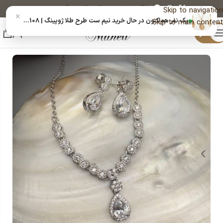
پیگیری خرید
دریافت کد رهگیری پستی
Skip to navigation
×
یک نفر هم‌اکنون در حال خرید نیم ست طرح طلا ژوپینگ | 14020108 است
Skip to main content
منو
خانه
زیورآلات و بدلیجات رنگ ثابت
گردنبند زنانه