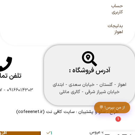
حساب
کاربری
بدلیجات
اهواز
آدرس فروشگاه :
تلفن تم
اهواز - گلستان - خیابان سعدی - ابتدای
09166014303 - 09166108747
خیابان شیراز شرقی - گالری مانلی
از من بپرس! 💬
طراح ، سئو و پشتیبان :
سایت کافی نت
(cofeeenet.ir)
1
نیم ست عروس
افزو
1