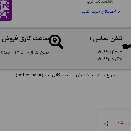
با اطمینان خرید کنید
تلفن تماس :
ساعت کاری فروش 
09166014303 -
صبح ها از 10 تا 13 - بعداز ظهر از 18 تا 22:30
09166108747
طراح ، سئو و پشتیبان :
سایت کافی نت
(cofeeenet.ir)
می باشد