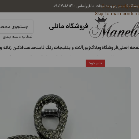
Skip to navigation
وشگاه اکسسوری و بدلیجات مانلی
تماس : 09014018141
Skip to main content
فروشگاه مانلی
انتخاب دسته بندی
حه اصلی
فروشگاه
وبلاگ
زیورآلات و بدلیجات رنگ ثابت
ساعت
ادکلن زنانه و
خانه
اکسسوری مانلی
اکسسوری مو
کلیپس
کلیپس نگین دار مشکی مج
ناموجود