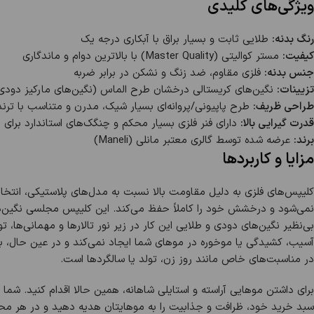
ویژگی‌های کلیدی
رنگ بدنه:
طلایی ثابت و بسیار براق با آبکاری درجه یک
کیفیت:
مستر کوالیتی (Master Quality) با بالاترین دوام و ماندگاری
جنس بدنه:
فلزی مقاوم، ضد زنگ و نشکن در برابر ضربه
تزیینات:
نگین‌های کریستالی درخشان طرح الماس (نگین‌های مارکیز دودی 
طراحی ظریف:
طرح پاپیونی/پروانه‌ای بسیار شیک، مدرن و متناسب با ترند
قدرت گیرایی بالا:
دارای فنر فلزی بسیار محکم و چنگک‌های استاندارد برای
برند:
عرضه شده توسط گالری معتبر مانلی (Maneli)
مزایا و کاربردها
کلیپس‌های فلزی به دلیل مقاومت بالا نسبت به مدل‌های پلاستیکی، انتخا
نمی‌شود و درخشش خود را کاملاً حفظ می‌کند. این کلیپس مجلسی نگین‌د
بی‌نظیر نگین‌های دودی و طلایی این کار در زیر نور تالارها و مهمانی‌ها
آسیب، کشیدگی یا موخوره در موهای شما ایجاد نمی‌کند و در عین حال، 
در مناسبت‌های خاص مانند روز زن، تولد یا سالگردها است.
برای داشتن موهایی آراسته و استایلی شاهانه، همین حالا اقدام کنید. شما 
سبد خرید خود، ظرافت و جذابیت را به موهایتان هدیه دهید و در هر مح