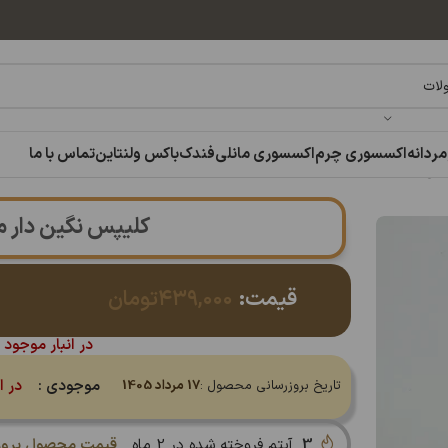
مردانه
اکسسوری چرم
اکسسوری مانلی
فندک
باکس ولنتاین
تماس با ما
لسی
کلیپس نگین دار
قیمت:
۴۳۹,۰۰۰
تومان
در انبار موجود 
موجودی :
در ا
تاریخ بروزرسانی محصول :
17 مرداد 1405
3
آیتم فروخته شده در 2 ماه
قیمت محصول بروز 