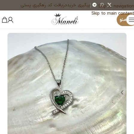
پیگیری خرید
دریافت کد رهگیری پستی
Skip to navigation
Skip to main content
×
یک نفر هم‌اکنون در حال خرید گوشواره نگین قرمز یاقوتی جلوه‌ای فشن و مجلسی برای استایلی خاص14040409 است
منو
خانه
زیورآلات و بدلیجات رنگ ثابت
گردنبند زنانه