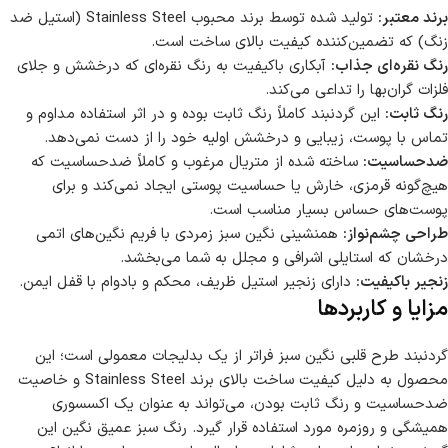
برند معتبر:
تولید شده توسط برند محبوب Stainless Steel (استیل ضد
زنگ) که تضمین‌کننده کیفیت بالای ساخت است.
رنگ نقره‌ای جذاب:
آبکاری باکیفیت به رنگ نقره‌ای که درخشش و جلای
فلزات گران‌بها را تداعی می‌کند.
رنگ ثابت:
این گردنبند کاملاً رنگ ثابت بوده و در اثر استفاده مداوم و
تماس با پوست، زیبایی و درخشش اولیه خود را از دست نمی‌دهد.
ضدحساسیت:
ساخته شده از متریال مرغوب و کاملاً ضدحساسیت که
هیچ‌گونه قرمزی، خارش یا حساسیت پوستی ایجاد نمی‌کند و برای
پوست‌های حساس بسیار مناسب است.
طراحی چشم‌نواز:
همنشینی نگین سبز زمردی با فریم نگین‌های اتمی
درخشان که استایلی اشرافی و مجلل به شما می‌بخشد.
زنجیر باکیفیت:
دارای زنجیر استیل ظریف، محکم و بادوام با قفل ایمن.
مزایا و کاربردها
گردنبند طرح قلبی نگین سبز فراتر از یک بدلیجات معمولی است؛ این
محصول به دلیل کیفیت ساخت بالای برند Stainless Steel و خاصیت
ضدحساسیت و رنگ ثابت بودن، می‌تواند به عنوان یک اکسسوری
همیشگی و روزمره مورد استفاده قرار گیرد. رنگ سبز عمیق نگین این