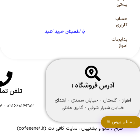
پستی
حساب
کاربری
با اطمینان خرید کنید
بدلیجات
اهواز
آدرس فروشگاه :
تلفن تم
اهواز - گلستان - خیابان سعدی - ابتدای
09166014303 - 09166108747
خیابان شیراز شرقی - گالری مانلی
از مانلی بپرس 💬
طراح ، سئو و پشتیبان :
سایت کافی نت
(cofeeenet.ir)