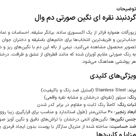
توضیحات
گردنبند نقره ای نگین صورتی دم وال
زیورآلات همواره فراتر از یک اکسسوری ساده، بیانگر سلیقه، احساسات و نمادی
جذاب‌ترین و ظریف‌ترین انتخاب‌ها برای خانم‌های باسلیقه و دختران جوان ا
تصویر محصول مشاهده می‌کنید، نیمی از باله این دم با نگین‌های ریز و د
به رنگ صورتی ملایم آویزان شده که مانند قطره‌ای از عشق و ظرافت، درخش
هر پوششی هماهنگ می‌شود.
ویژگی‌های کلیدی
برند:
Stainless Steel (استیل ضد زنگ و باکیفیت)
رنگ:
سیلور (نقره‌ای درخشان و مشابه نقره واقعی)
ثبات رنگ:
کاملاً رنگ ثابت و مقاوم در برابر کدر شدن
ابعاد زنجیر:
۴۰ سانتی‌متر (طول استاندارد و مناسب برای قرارگیری زیبا روی ترقوه)
جنس نگین‌ها:
نگین‌های اتمی درخشان با تراش‌های دقیق و نگین آویز ص
ضد حساسیت:
ساخته شده از متریال سازگار با پوست بدون ایجاد قرمزی 
مزایا و کاربردها