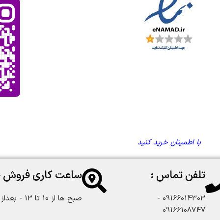
با اطمینان خرید کنید
تلفن تماس :
ساعت کاری فروش 
09166014303 -
صبح ها از 10 تا 13 - بعداز ظهر از 18 تا 22:30
09166108747