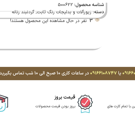
شناسه محصول:
500622
دسته:
زیورآلات و بدلیجات رنگ ثابت
,
گردنبند زنانه
3
نفر در حال مشاهده این محصول هستند!
09166
یا
09166108747
در ساعات کاری 10 صبح الی 10 شب تماس بگیرید، با کمال میل پاسخگوی شما هستیم
قیمت بروز
ن با تمام کارت های
بروز بودن قیمت محصولات