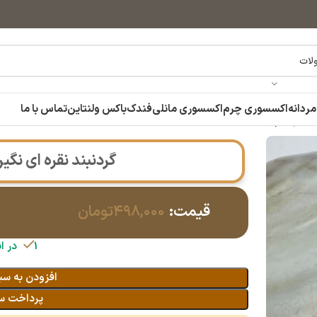
مردانه
اکسسوری چرم
اکسسوری مانلی
فندک
باکس ولنتاین
تماس با ما
صورتی دم وال
گردنبند نقره ای نگ
قیمت:
۴۹۸,۰۰۰
تومان
1 در انبار
افزودن به سب
پرداخت س