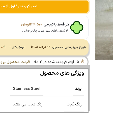
صبر کن، نخر! اول از مان
هر قسط با ترب‌پی:
۱۲۴,۵۰۰
تومان
۴ قسط ماهانه. بدون سود، چک و ضامن.
موجودی :
تاریخ بروزرسانی محصول :
16 مرداد 1405
1 در انبار
5
آیتم فروخته شده در 2 ماه
قیمت محصول بروز 
ویژگی های محصول
برند
Stainless Steel
رنگ ثابت
رنگ ثابت می باشد