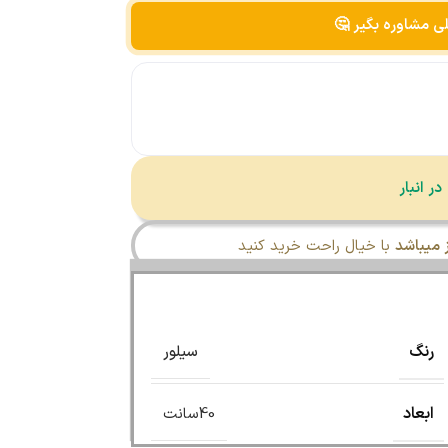
لی مشاوره بگیر 🤔
میباشد
با خیال راحت خرید کنید
رنگ
سیلور
ابعاد
40سانت