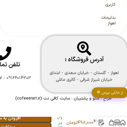
کاربری
بدلیجات
اهواز
آدرس فروشگاه :
تلفن تم
اهواز - گلستان - خیابان سعدی - ابتدای
09166014303 - 09166108747
خیابان شیراز شرقی - گالری مانلی
از مانلی بپرس 💬
طراح ، سئو و پشتیبان :
سایت کافی نت
(cofeeenet.ir)
گردنبند
نقره ای
افزودن به س
1
پاپیونی و
۴۹۸,۰۰۰
تومان
در
برگ با
پرداخت 