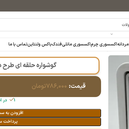
مردانه
اکسسوری چرم
اکسسوری مانلی
فندک
باکس ولنتاین
تماس با ما
نگ ثابت ژوپینگ
گوشواره حلقه ای طرح د
قیمت:
۷۸۶,۰۰۰
تومان
1 در انبار
افزودن به سب
پرداخت س