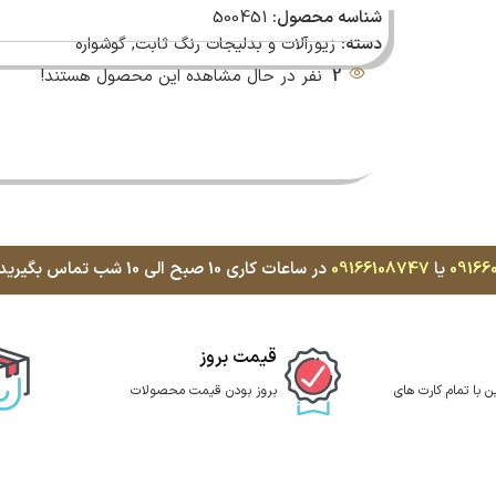
شناسه محصول:
500451
دسته:
زیورآلات و بدلیجات رنگ ثابت
,
گوشواره
2
نفر در حال مشاهده این محصول هستند!
09166
یا
09166108747
در ساعات کاری 10 صبح الی 10 شب تماس بگیرید، با کمال میل پاسخگوی شما هستیم
قیمت بروز
ن با تمام کارت های
بروز بودن قیمت محصولات