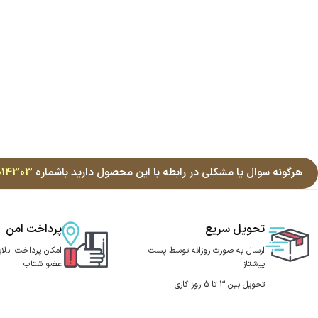
هرگونه سوال یا مشکلی در رابطه با این محصول دارید باشماره
014303
تحویل سریع
پرداخت امن
ارسال به صورت روزانه توسط پست
امکان پرداخت انلای
پیشتاز
عضو شتاب
تحویل بین 3 تا 5 روز کاری