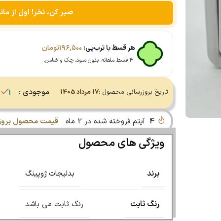
صبر کن، نخر! اول از مان
هر قسط با ترب‌پی:
۱۹۶,۵۰۰
تومان
۴ قسط ماهانه. بدون سود، چک و ضامن.
موجودی :
تاریخ بروزرسانی محصول :
17 مرداد 1405
1 در انبار
4
آیتم فروخته شده در 2 ماه
قیمت محصول بروز 
ویژگی های محصول
برند
بدلیجات ژوپینگ
رنگ ثابت
رنگ ثابت می باشد