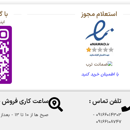
استعلام مجوز
با 
این
با اطمینان خرید کنید
تلفن تماس :
ساعت کاری فروش 
09166014303 -
صبح ها از 10 تا 13 - بعداز ظهر از 18 تا 22:30
09166108747