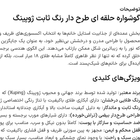
توضیحات
گوشواره حلقه ای طرح دار رنگ ثابت ژوپینگ
بخش عمده‌ای از جذابیت استایل خانم‌ها به انتخاب اکسسوری‌های ظریف و د
محصول با طراحی مدرن و درخشش بی‌نظیر خود، به عنوان یک جایگزین عالی
خلق کرده که نه تنها از 
ایده‌آل برای خانم‌های شیک‌پسند است.
ویژگی‌های کلیدی
برند معتبر:
تولید شده توسط برند جهانی و محبوب ژوپینگ (Xuping) که به کیفیت بالای بدلیجات خود در سراسر دنیا معروف است.
رنگ طلایی درخشان:
دارای آبکاری طلای باکیفیت با تناژ رنگی اختصاصی ژو
رنگ ثابت و ماندگار:
به دلیل کیفیت ساخت بالا و آبکاری چندلایه استاندار
طراحی طرح‌دار بیضی (تراش‌خورده):
دارای شیارهای مورب برجسته و بسیار 
ضد حساسیت و سازگار با پوست:
کاملاً بدون نیکل و سرب، مناسب برای پ
قفل محکم و ایمن:
مجهز به پین سوزنی ظریف و قفل فشاری باکیفیت که به
وزن سبک و راحت:
با وجود نمای چشمگیر و ابعاد مناسب، بسیار سبک بود