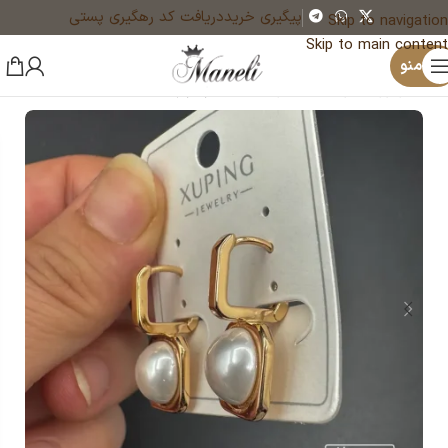
پیگیری خرید
دریافت کد رهگیری پستی
Skip to navigation
Skip to main content
×
یک نفر هم‌اکنون در حال خرید ست دستبند و انگشتر رولکس | مشکی ، طلایی ، دورنگ 14030772 است
منو
خانه
زیورآلات و بدلیجات رنگ ثابت
گوشواره