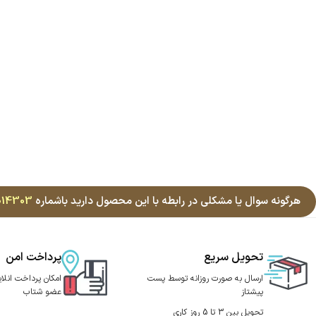
هرگونه سوال یا مشکلی در رابطه با این محصول دارید باشماره
014303
تحویل سریع
پرداخت امن
ارسال به صورت روزانه توسط پست
امکان پرداخت انلای
پیشتاز
عضو شتاب
تحویل بین 3 تا 5 روز کاری