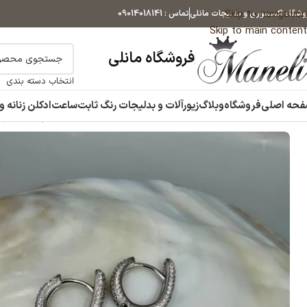
Skip to navigation
وشگاه اکسسوری و بدلیجات مانلی
تماس : 09014018141
Skip to main content
فروشگاه مانلی
انتخاب دسته بندی
حه اصلی
فروشگاه
وبلاگ
زیورآلات و بدلیجات رنگ ثابت
ساعت
ادکلن زنانه و
خانه
زیورآلات و بدلیجات رنگ ثابت
گوشواره
گوشواره فول نگین برند ژوپینگ