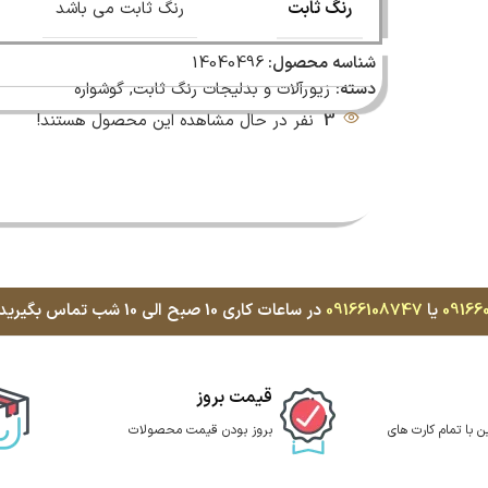
رنگ ثابت
رنگ ثابت می باشد
شناسه محصول:
14040496
دسته:
زیورآلات و بدلیجات رنگ ثابت
,
گوشواره
3
نفر در حال مشاهده این محصول هستند!
09166
یا
09166108747
در ساعات کاری 10 صبح الی 10 شب تماس بگیرید، با کمال میل پاسخگوی شما هستیم
قیمت بروز
ن با تمام کارت های
بروز بودن قیمت محصولات