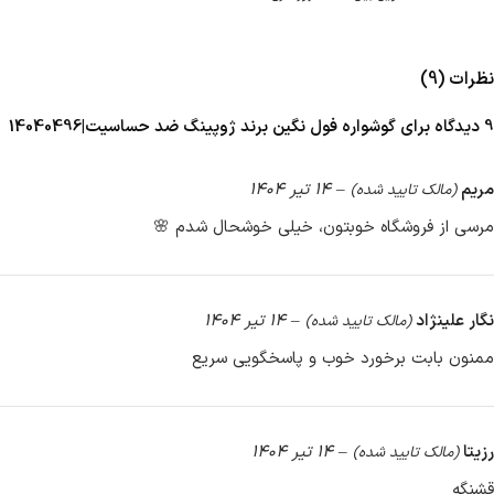
نظرات (9)
9 دیدگاه برای
گوشواره فول نگین برند ژوپینگ ضد حساسیت|14040496
مریم
–
14 تیر 1404
(مالک تایید شده)
مرسی از فروشگاه خوبتون، خیلی خوشحال شدم 🌸
نگار علینژاد
–
14 تیر 1404
(مالک تایید شده)
ممنون بابت برخورد خوب و پاسخگویی سریع
رزیتا
–
14 تیر 1404
(مالک تایید شده)
قشنگه