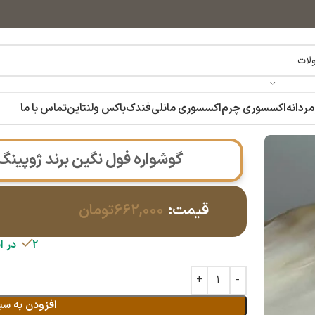
مردانه
اکسسوری چرم
اکسسوری مانلی
فندک
باکس ولنتاین
تماس با ما
 ضد حساسیت|14040496
گوشواره فول نگین برند ژوپینگ ضد
قیمت:
۶۶۲,۰۰۰
تومان
2 در انبار
افزودن به سب