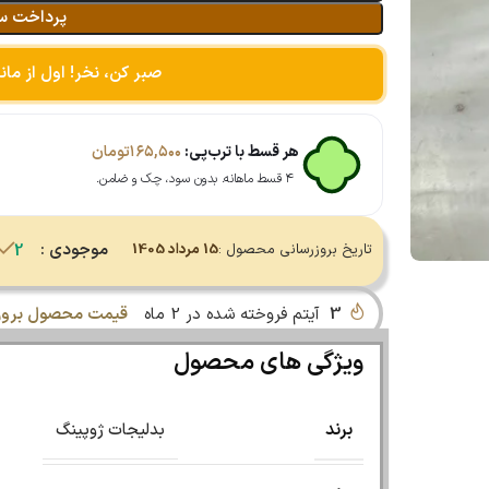
پرداخت س
صبر کن، نخر! اول از مان
هر قسط با ترب‌پی:
۱۶۵,۵۰۰
تومان
۴ قسط ماهانه. بدون سود، چک و ضامن.
موجودی :
تاریخ بروزرسانی محصول :
15 مرداد 1405
2 در انبار
3
آیتم فروخته شده در 2 ماه
قیمت محصول بروز 
ویژگی های محصول
برند
بدلیجات ژوپینگ