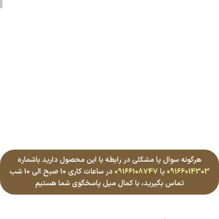
هرگونه سوال یا مشکلی در رابطه با این محصول دارید باشماره
09166014303
یا
09166108747
در ساعات کاری 10 صبح الی 10 شب
تماس بگیرید، با کمال میل پاسخگوی شما هستیم