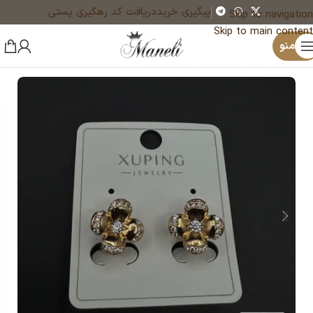
پیگیری خرید
دریافت کد رهگیری پستی
Skip to navigation
Skip to main content
×
یک نفر هم‌اکنون در حال خرید گردنبند مرواریدی با آویز پاپیون نگینی - طلایی | رنگ ثابت 14031231 است
منو
خانه
زیورآلات و بدلیجات رنگ ثابت
گوشواره