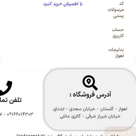
کد
با اطمینان خرید کنید
مرسولات
پستی
حساب
کاربری
بدلیجات
اهواز
آدرس فروشگاه :
تلفن تم
اهواز - گلستان - خیابان سعدی - ابتدای
09166014303 - 09166108747
خیابان شیراز شرقی - گالری مانلی