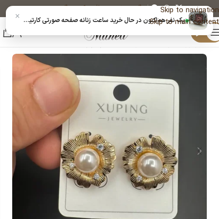
پیگیری خرید
دریافت کد رهگیری پستی
Skip to navigation
×
یک نفر هم‌اکنون در حال خرید ساعت زنانه صفحه صورتی کارتیر قیمت ارزان |14040593 است
Skip to main content
منو
خانه
زیورآلات و بدلیجات رنگ ثابت
گوشواره