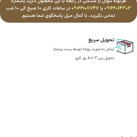
هرگونه سوال یا مشکلی در رابطه با این محصول دارید باشماره
09166014303
یا
09166108747
در ساعات کاری 10 صبح الی 10 شب
تماس بگیرید، با کمال میل پاسخگوی شما هستیم
تحویل سریع
ارسال به صورت روزانه توسط پست پیشتاز
تحویل بین 3 تا 5 روز کاری