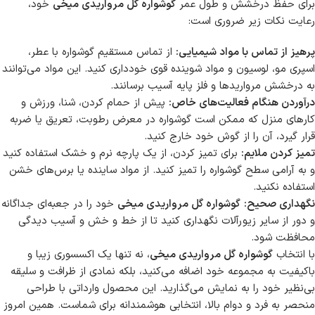
برای حفظ درخشش و طول عمر
گوشواره گل مرواریدی میخی
خود،
رعایت نکات زیر ضروری است:
پرهیز از تماس با مواد شیمیایی:
از تماس مستقیم گوشواره با عطر،
اسپری مو، لوسیون و مواد شوینده قوی خودداری کنید. این مواد می‌توانند
به درخشش مرواریدها و فلز پایه آسیب برسانند.
درآوردن هنگام فعالیت‌های خاص:
پیش از حمام کردن، شنا، ورزش و
کارهای منزل که ممکن است گوشواره در معرض رطوبت، تعریق یا ضربه
قرار گیرد، آن را از گوش خود خارج کنید.
تمیز کردن ملایم:
برای تمیز کردن، از یک پارچه نرم و خشک استفاده کنید
و به آرامی سطح گوشواره را تمیز کنید. از مواد ساینده یا برس‌های خشن
استفاده نکنید.
نگهداری صحیح:
گوشواره گل مرواریدی میخی
خود را در جعبه‌ای جداگانه
و دور از سایر زیورآلات نگهداری کنید تا از خط و خش و آسیب دیدگی
محافظت شود.
با انتخاب
گوشواره گل مرواریدی میخی
، نه تنها یک اکسسوری زیبا و
باکیفیت به مجموعه خود اضافه می‌کنید، بلکه نمادی از ظرافت و سلیقه
بی‌نظیر خود را به نمایش می‌گذارید. این محصول وارداتی با طراحی
منحصر به فرد و دوام بالا، انتخابی هوشمندانه برای شماست. همین امروز