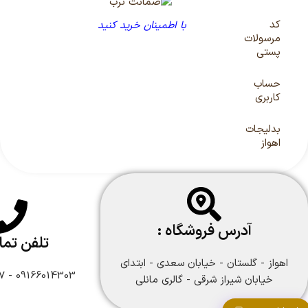
کد
با اطمینان خرید کنید
مرسولات
پستی
حساب
کاربری
بدلیجات
اهواز
آدرس فروشگاه :
تلفن تم
اهواز - گلستان - خیابان سعدی - ابتدای
09166014303 - 09166108747
خیابان شیراز شرقی - گالری مانلی