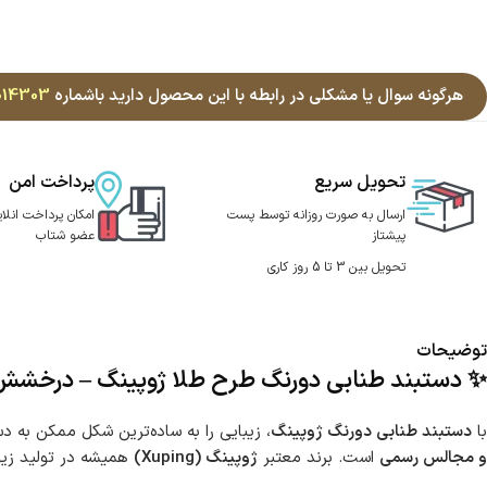
هرگونه سوال یا مشکلی در رابطه با این محصول دارید باشماره
014303
تحویل سریع
پرداخت امن
ارسال به صورت روزانه توسط پست
امکان پرداخت انلای
پیشتاز
عضو شتاب
تحویل بین 3 تا 5 روز کاری
توضیحات
✨ دستبند طنابی دورنگ طرح طلا ژوپینگ – درخشش
با
دستبند طنابی دورنگ ژوپینگ
، زیبایی را به ساده‌ترین شکل ممکن به 
و مجالس رسمی
است. برند معتبر
ژوپینگ (Xuping)
همیشه در تولید زیو