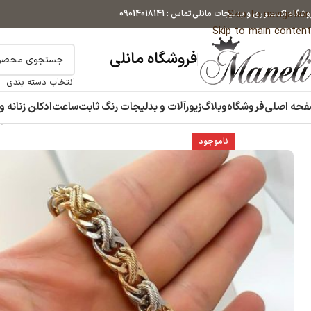
Skip to navigation
وشگاه اکسسوری و بدلیجات مانلی
تماس : 09014018141
Skip to main content
فروشگاه مانلی
انتخاب دسته بندی
حه اصلی
فروشگاه
وبلاگ
زیورآلات و بدلیجات رنگ ثابت
ساعت
ادکلن زنانه و
خانه
زیورآلات و بدلیجات رنگ ثابت
دستبند
دستبند طنابی دورنگ | طرح طلا |
ناموجود