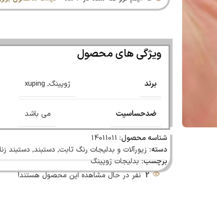
ویژگی های محصول
برند
ژوپینگ
,
xuping
ضدحساسیت
می باشد
شناسه محصول:
14011011
دسته:
زیورآلات و بدلیجات رنگ ثابت
,
دستبند
,
دستبند زنا
برچسب:
بدلیجات ژوپینگ
2
نفر در حال مشاهده این محصول هستند!