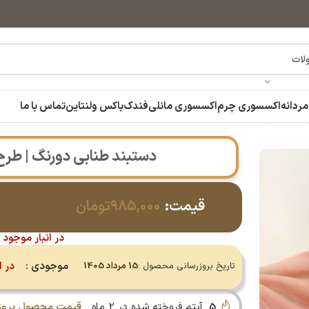
مردانه
اکسسوری چرم
اکسسوری مانلی
فندک
باکس ولنتاین
تماس با ما
 ژوپینگ 14011011
دستبند طنابی دورنگ | طرح طلا |
قیمت:
۹۸۵,۰۰۰
تومان
در انبار موجود 
موجودی :
در ا
تاریخ بروزرسانی محصول :
15 مرداد 1405
5
آیتم فروخته شده در 2 ماه
قیمت محصول بروز 