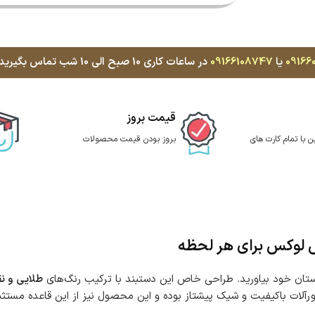
09166
یا
09166108747
در ساعات کاری 10 صبح الی 10 شب تماس بگیرید، با کمال میل پاسخگوی شما هستیم
قیمت بروز
ن با تمام کارت های
بروز بودن قیمت محصولات
 لوکس برای هر لحظه
دستان خود بیاورید. طراحی خاص این دستبند با ترکیب رنگ‌های
طلایی و نق
رآلات باکیفیت و شیک پیشتاز بوده و این محصول نیز از این قاعده مستث